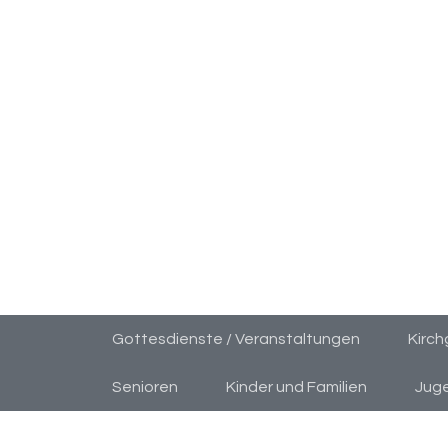
Gottesdienste / Veranstaltungen
Kirc
Senioren
Kinder und Familien
Jug