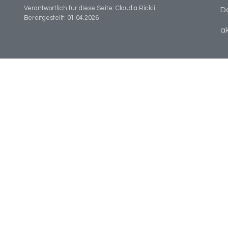
Verantwortlich für diese Seite:
Claudia Rickli
D
Bereitgestellt:
01.04.2026
ak