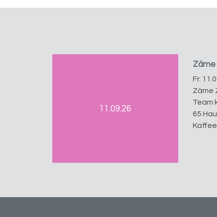
Zäme 
Fr. 11.
Zäme Z
Team k
11.09.26
65 Hau
Kaffee 