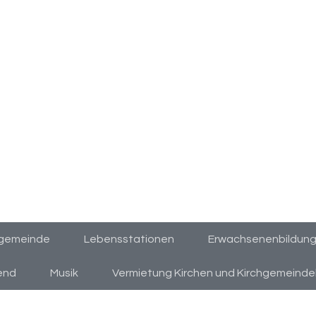
hgemeinde
Lebensstationen
Erwachsenenbildung &
end
Musik
Vermietung Kirchen und Kirchgemeind