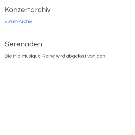
Konzertarchiv
» Zum Archiv
Serenaden
Die Midi Musique-Reihe wird abgelöst von den
» Serenaden-Konzerten
, welche ab Oktober 2026 bis
April 2027 in der Französischen Kirche Murten
stattfinden.