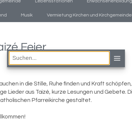
hgemeinde
Lebensstationen
Erwachsenenbildung &
end
Musik
Vermietung Kirchen und Kirchgemeind
aizé Feier
chen in die Stille, Ruhe finden und Kraft schöpfen,
hige Lieder aus Taizé, kurze Lesungen und Gebete.
katholischen Pfarreikirche gestaltet.
willkommen!