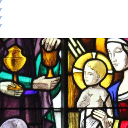
r
r
r
r