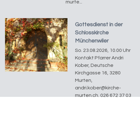
murte...
Gottesdienst in der
Schlosskirche
Münchenwiler
So. 23.08.2026, 10.00 Uhr
Kontakt Pfarrer Andri
Kober, Deutsche
Kirchgasse 16, 3280
Murten,
andri.kober@kirche-
murten.ch, 026 672 37 03
Waldgottesdienst in
Lurtigen, Dählholz
So. 30.08.2026, 11.00 Uhr