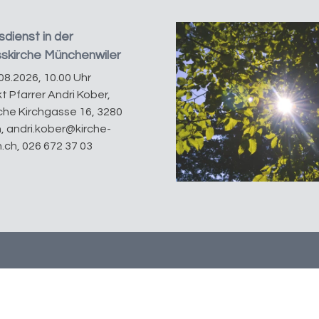
dienst in der
sskirche Münchenwiler
08.2026, 10.00 Uhr
t Pfarrer Andri Kober,
he Kirchgasse 16, 3280
, andri.kober@kirche-
.ch, 026 672 37 03
Verantwortlich für diese Seite:
Claudia Rickli
D
Bereitgestellt:
22.10.2025
ak