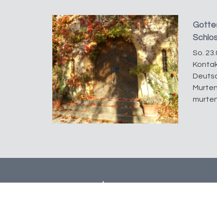
Gottes
Schlo
So. 23.
Kontak
Deutsc
Murten
murten