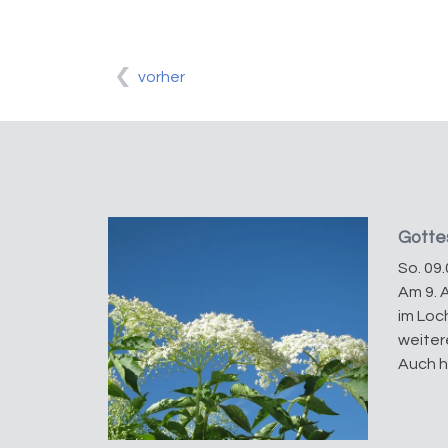
vorher
Gottes
So. 09.
Am 9. 
im Loch
weiter
Auch hi