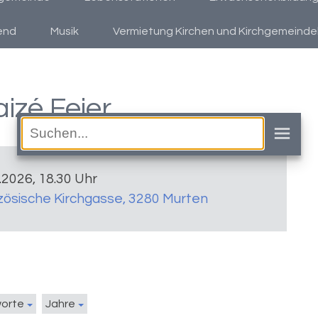
end
Musik
Vermietung Kirchen und Kirchgemeind
aizé Feier
2.2026, 18.30 Uhr
zösische Kirchgasse, 3280 Murten
worte
Jahre