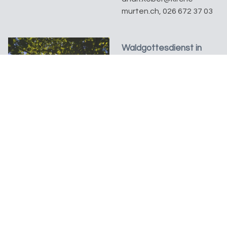
murten.ch, 026 672 37 03
Waldgottesdienst in
Lurtigen, Dählholz
So. 30.08.2026, 11.00 Uhr
Den letzten diesjährigen
Waldgottesdienst feiern
wir in Lurtigen im
Dählholz bei der
Brätlistelle. Hier sorgt...