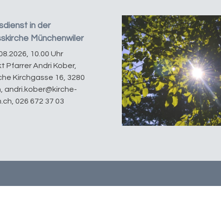
dienst in der
sskirche Münchenwiler
08.2026, 10.00 Uhr
t Pfarrer Andri Kober,
he Kirchgasse 16, 3280
, andri.kober@kirche-
.ch, 026 672 37 03
Verantwortlich für diese Seite:
Claudia Rickli
D
Bereitgestellt:
17.12.2025
ak