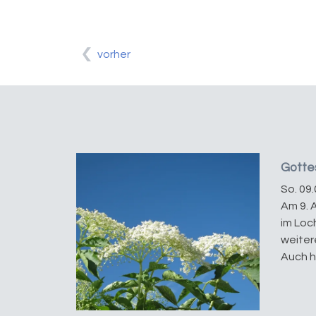
vorher
Gottes
So. 09.
Am 9. 
im Loch
weiter
Auch hi