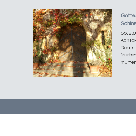
Gottes
Schlo
So. 23.
Kontak
Deutsc
Murten
murten