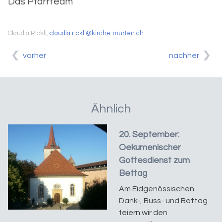
Das Pfarrteam
Claudia Rickli,
claudia.rickli@kirche-murten.ch
vorher
nachher
Ähnlich
20. September:
Oekumenischer
Gottesdienst zum
Bettag
Am Eidgenössischen
Dank-, Buss- und Bettag
feiern wir den