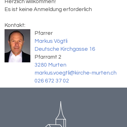
Herzlich willkommen!
Es ist keine Anmeldung erforderlich
Kontakt:
Pfarrer
Markus Vögtli
Deutsche Kirchgasse 16
Pfarramt 2
3280 Murten
markus.voegtli@kirche-murten.ch
026 672 37 02