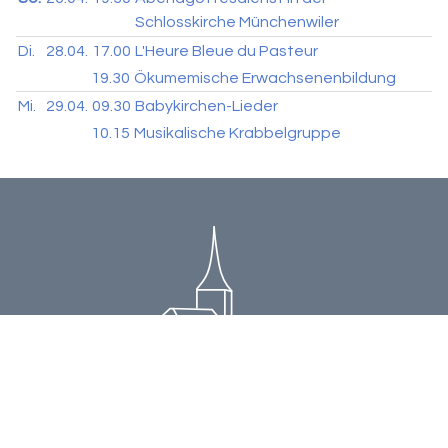
Schlosskirche Münchenwiler
Di.
28.04.
17.00
L'Heure Bleue du Pasteur
19.30
Ökumemische Erwachsenenbildung
Mi.
29.04.
09.30
Babykirchen-Lieder
10.15
Musikalische Krabbelgruppe