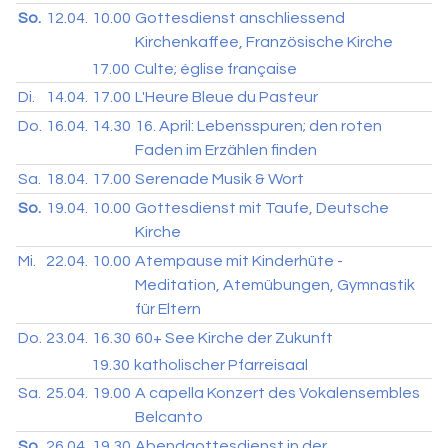
So.
12.04.
10.00
Gottesdienst anschliessend
Kirchenkaffee, Französische Kirche
17.00
Culte; église française
Di.
14.04.
17.00
L'Heure Bleue du Pasteur
Do.
16.04.
14.30
16. April: Lebensspuren; den roten
Faden im Erzählen finden
Sa.
18.04.
17.00
Serenade Musik & Wort
So.
19.04.
10.00
Gottesdienst mit Taufe, Deutsche
Kirche
Mi.
22.04.
10.00
Atempause mit Kinderhüte -
Meditation, Atemübungen, Gymnastik
für Eltern
Do.
23.04.
16.30
60+ See Kirche der Zukunft
19.30
katholischer Pfarreisaal
Sa.
25.04.
19.00
A capella Konzert des Vokalensembles
Belcanto
So.
26.04.
19.30
Abendgottesdienst in der