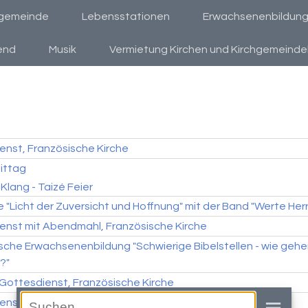
hgemeinde
Lebensstationen
Erwachsenenbildung &
end
Musik
Vermietung Kirchen und Kirchgemeind
enst, Französische Kirche
ittag
 Klang - Taizé Feier
"Licht der Zuversicht und Hoffnung" mit der Band "Werte Her
enst mit Abendmahl, Französische Kirche
che Erwachsenenbildung "Schwierige Bibelstellen - wie gehe
?"
-Gottesdienst, Französische Kirche
nst in Ried, Riederhalle