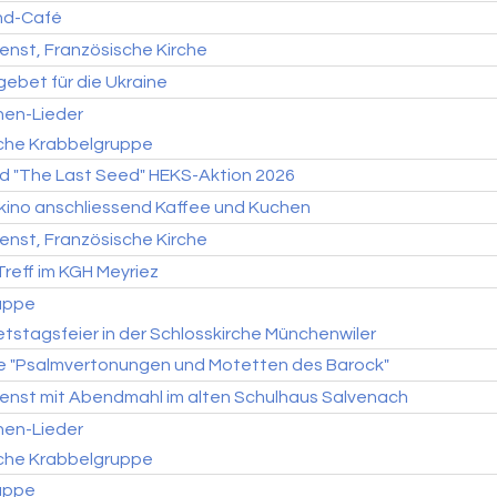
ind-Café
enst, Französische Kirche
ebet für die Ukraine
hen-Lieder
sche Krabbelgruppe
d "The Last Seed" HEKS-Aktion 2026
kino anschliessend Kaffee und Kuchen
enst, Französische Kirche
reff im KGH Meyriez
uppe
tstagsfeier in der Schlosskirche Münchenwiler
 "Psalmvertonungen und Motetten des Barock"
enst mit Abendmahl im alten Schulhaus Salvenach
hen-Lieder
sche Krabbelgruppe
uppe