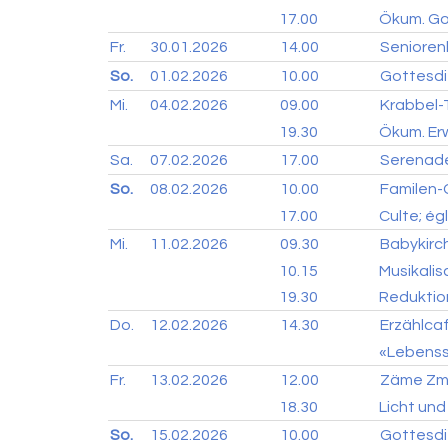
17.00
Ökum. Got
Fr.
30.01.
2026
14.00
Senioren
So.
01.02.
2026
10.00
Gottesdi
Mi.
04.02.
2026
09.00
Krabbel-T
19.30
Ökum. Erw
Sa.
07.02.
2026
17.00
Serenade
So.
08.02.
2026
10.00
Familen-
17.00
Culte; ég
Mi.
11.02.
2026
09.30
Babykirc
10.15
Musikali
19.30
Reduktio
Do.
12.02.
2026
14.30
Erzählca
«Lebenss
Fr.
13.02.
2026
12.00
Zäme Zm
18.30
Licht und
So.
15.02.
2026
10.00
Gottesdi