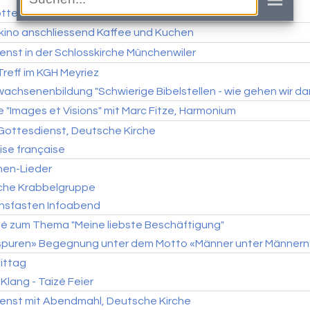
tesdienst zur Einheitswoche, Kirche Meyriez
kino anschliessend Kaffee und Kuchen
enst in der Schlosskirche Münchenwiler
reff im KGH Meyriez
achsenenbildung "Schwierige Bibelstellen - wie gehen wir da
 "Images et Visions" mit Marc Fitze, Harmonium
Gottesdienst, Deutsche Kirche
lise française
hen-Lieder
sche Krabbelgruppe
nsfasten Infoabend
fé zum Thema "Meine liebste Beschäftigung"
puren» Begegnung unter dem Motto «Männer unter Männern
ittag
 Klang - Taizé Feier
enst mit Abendmahl, Deutsche Kirche