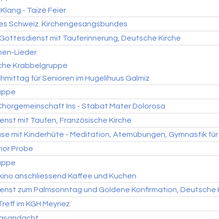
 Klang - Taizé Feier
es Schweiz. Kirchengesangsbundes
-Gottesdienst mit Tauferinnerung, Deutsche Kirche
hen-Lieder
sche Krabbelgruppe
mittag für Senioren im Hugelihuus Galmiz
uppe
Chorgemeinschaft Ins - Stabat Mater Dolorosa
enst mit Taufen, Französische Kirche
e mit Kinderhüte - Meditation, Atemübungen, Gymnastik für 
hor Probe
uppe
kino anschliessend Kaffee und Kuchen
enst zum Palmsonntag und Goldene Konfirmation, Deutsche 
reff im KGH Meyriez
agsandacht